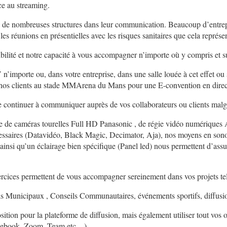
e au streaming.
de nombreuses structures dans leur communication. Beaucoup d’entrepr
s réunions en présentielles avec les risques sanitaires que cela représe
ibilité et notre capacité à vous accompagner n’importe où y compris et su
’importe ou, dans votre entreprise, dans une salle louée à cet effet ou 
os clients au stade MMArena du Mans pour une E-convention en direct
continuer à communiquer auprès de vos collaborateurs ou clients malgré
ne de caméras tourelles Full HD Panasonic , de régie vidéo numériques
essaires (Datavidéo, Black Magic, Decimator, Aja), nos moyens en sono
 ainsi qu’un éclairage bien spécifique (Panel led) nous permettent d’ass
rcices permettent de vous accompagner sereinement dans vos projets tel
s Municipaux , Conseils Communautaires, événements sportifs, diffusi
tion pour la plateforme de diffusion, mais également utiliser tout vos o
Facebook, Zoom, Team etc…)