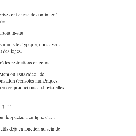
ises ont choisi de continuer à
nte.
rtout in-situ.
sur un site atypique, nous avons
 des loges.
 les restrictions en cours
 Atem ou Datavidéo , de
risation (consoles numériques,
urer ces productions audiovisuelles
 que :
on de spectacle en ligne etc…
utils déjà en fonction au sein de