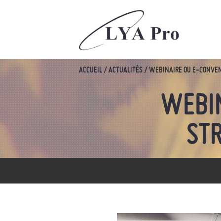
ACCUEIL
/
ACTUALITÉS
/
WEBINAIRE OU E-CONVENT
WEBIN
ST