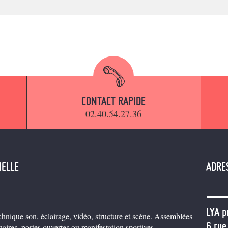
CONTACT RAPIDE
02.40.54.27.36
IELLE
ADRE
LYA p
hnique son, éclairage, vidéo, structure et scène. Assemblées
6 rue
aires, portes ouvertes ou manifestation sportives...