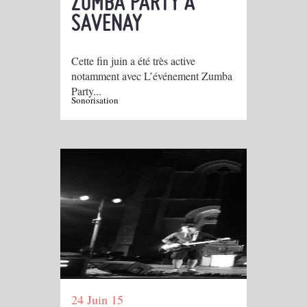
ZUMBA PARTY À
SAVENAY
Cette fin juin a été très active
notamment avec L’événement Zumba
Party...
Sonorisation
24 Juin 15